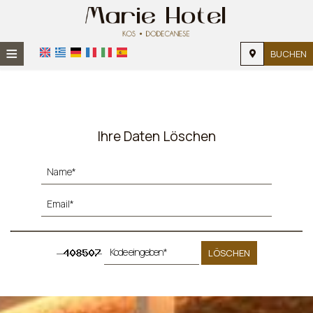
≡
BUCHEN
STARTSEITE
STANDORT
Ihre Daten Löschen
UNTERKUNFT
EINRICHTUNGEN
FOTOGALERIE
NACHFRAGE
KONTAKT
LÖSCHEN